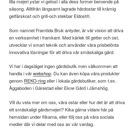
lilla mejeri ystar vi getost i alla dess former beroende på
säsong. Alltifrån långsamt lagrade hårdostar till krämig
getfärskost och grill-och stekbar Eldost®️.
Som namnet Framtida Bruk antyder, är vår vision att driva
en verksamhet i framkant. Med kärlek till getter och ost,
utvecklar vi smart teknik och använder våra prisbelönta
innovativa lösningar för att driva vår småskaliga gård.
Vi har i dagsläget ingen gårdsbutik men välkommen att
handla i vår
webshop
. Du kan även köpa våra produkter
genom
REKO-ring
eller i lokala gårdsbutiker, som t.ex.
Äggaboden i Gärestad eller Ekne Gård i Jämshög.
Vill du veta mer om oss, våra ostar eller hur det är att driva
ett småskaligt gårdsmejeri? Kika gärna vidare här på
hemsidan under flikarna, eller följ oss på våra sociala
medier där vi delar med oss av vår vardag.